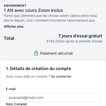
ABONNEMENT
1 AN avec cours Zoom inclus
Parce que j'aimerais que les choses soient claires entre nous
dès le départ, voici comment fonctionne l'abonnement que
vous êtes sur le point d'acheter. Il sera renouvelé
automatiquement tous les mois pour une pratique illimitée et
continue (et hop une chose en moins sur notre liste de choses à
7 jours d'essai gratuit
Total
faire...si seulement tout était aussi facile!) et est sans
€145,00/an après la période d’essai
engagement. Il peut être arrêté quand vous le souhaitez en
allant dans 'Mon compte/ Mes abonnements/ Arrêter le
Paiement sécurisé
renouvellement automatique'. Et c'est tout! (parce qu'en plus
d'aimer les choses claires, j'aime aussi que les choses soient
simples et honnêtes!) Il ne vous reste plus qu'à cliquer sur le
bouton ci dessous et c'est parti!
1. Détails de création du compte
Avez-vous déjà un compte ?
Se connecter
E-mail
Nom Complet