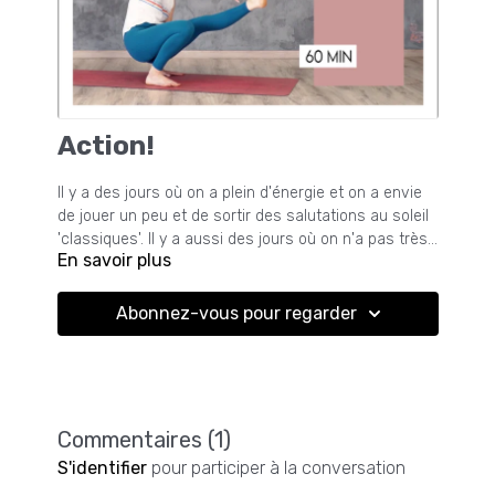
Action!
Il y a des jours où on a plein d'énergie et on a envie
de jouer un peu et de sortir des salutations au soleil
'classiques'. Il y a aussi des jours où on n'a pas très
En savoir plus
envie de monter sur son tapis mais finalement on se
laisse prendre au jeu. Peu importe, ce cours est une
bonne idée pour s'amuser, transpirer (j'ai eu chaud!)
Abonnez-vous pour regarder
et faire du bien à tout son être!
Commentaires (
1
)
S'identifier
pour participer à la conversation