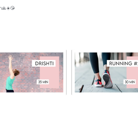
in🙏☀️😘